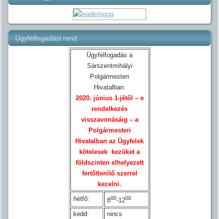
Ügyfélfogadási rend
Ügyfélfogadás a
Sárszentmihályi
Polgármesteri
Hivatalban:
2020. június 1-jétől – e
rendelkezés
visszavonásáig – a
Polgármesteri
Hivatalban az Ügyfelek
kötelesek kezüket a
földszinten elhelyezett
fertőtlenítő szerrel
kezelni.
hétfő:
00
00
8
-12
kedd:
nincs