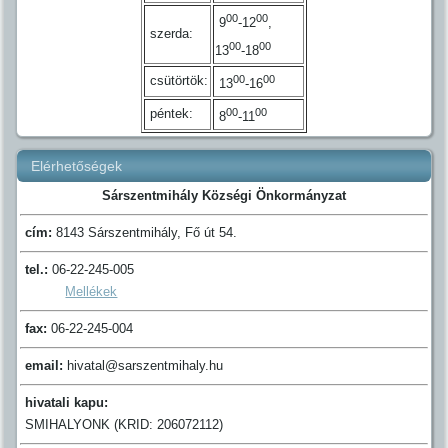
00
00
9
-12
,
szerda:
00
00
13
-18
csütörtök:
00
00
13
-16
péntek:
00
00
8
-11
Elérhetőségek
Sárszentmihály Községi Önkormányzat
cím:
8143 Sárszentmihály, Fő út 54.
tel.:
06-22-245-005
Mellékek
fax:
06-22-245-004
email:
hivatal@sarszentmihaly.hu
hivatali kapu:
SMIHALYONK (KRID: 206072112)