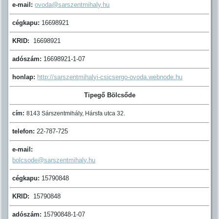
e-mail:
ovoda@sarszentmihaly.hu
cégkapu:
16698921
KRID:
16698921
adószám:
16698921-1-07
honlap:
http://sarszentmihalyi-csicsergo-ovoda.webnode.hu
Tipegő Bölcsőde
cím:
8143 Sárszentmihály, Hársfa utca 32.
telefon:
22-787-725
e-mail:
bolcsode@sarszentmihaly.hu
cégkapu:
15790848
KRID:
15790848
adószám:
15790848-1-07