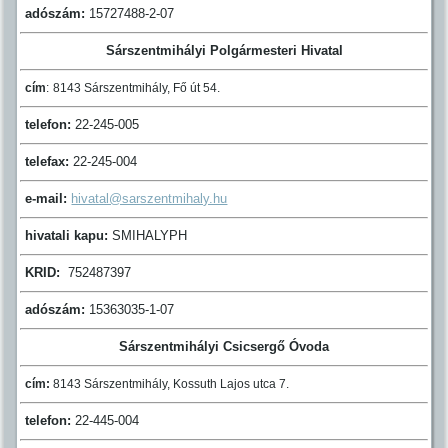
adószám:
15727488-2-07
Sárszentmihályi Polgármesteri Hivatal
cím
:
8143 Sárszentmihály, Fő út 54.
telefon:
22-245-005
telefax:
22-245-004
e-mail:
hivatal@sarszentmihaly.hu
hivatali kapu:
SMIHALYPH
KRID:
752487397
adószám:
15363035-1-07
Sárszentmihályi Csicsergő Óvoda
cím:
8143 Sárszentmihály, Kossuth Lajos utca 7.
telefon:
22-445-004