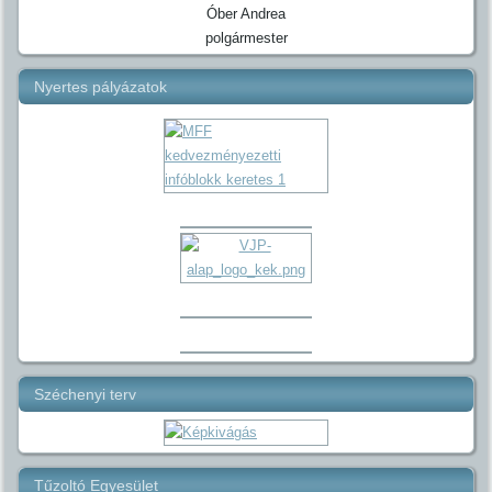
Óber Andrea
polgármester
Nyertes pályázatok
Széchenyi terv
Tűzoltó Egyesület