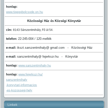
honlap:
www.tipegobolcsode.on.hu
Közösségi Ház és Községi Könyvtár
cím:
8143 Sárszentmihály, Fő út 54.
telefon:
22-245-004 / 120.mellék
e-mail:
ikszt.sarszentmihaly@ gmail.com - Közösségi Ház
e-mail:
sarszentmihaly@ fejerkszr.hu - Könyvtár
honlap:
www.sarszentmihaly.hu
honlap:
www.fejerkszr.hu/
sarszentmihaly
-konyvtari-informacios
-es-kozossegi-hely
Linkek