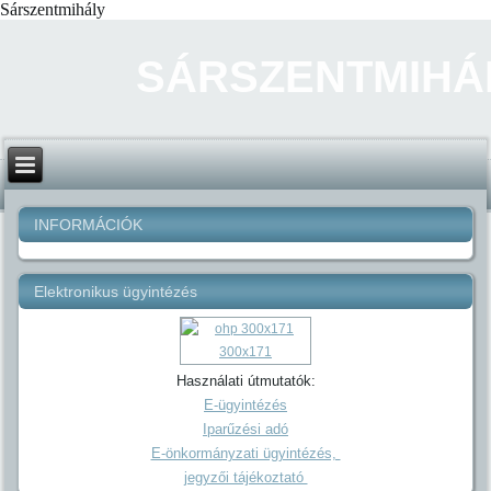
Sárszentmihály
SÁRSZENTMIHÁ
INFORMÁCIÓK
Elektronikus ügyintézés
Használati útmutatók:
E-ügyintézés
Iparűzési adó
E-önkormányzati ügyintézés,
jegyzői tájékoztató