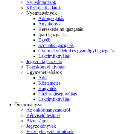
Nyilvántartások
Közérdekű adatok
Nyomtatványok
Adóigazgatás
Anyakönyv
Kereskedelmi igazgatás
Ipari igazgatás
Egyéb
Szociális igazgatás
Gyermekvédelmi és gyámügyi igazgatás
Lakcímfiktiválás
Jegyzői tájékoztató
Törzskönyvi kivonat
Ügymenet leírások
Adó
Köztemetés
Hagyaték
Házi segítségnyújtás
Lakcímfiktiválás
Önkormányzat
Az önkormányzatokról
Képviselő testület
Bizottságok
Jegyzőkönyvek
Veszélyhelyzeti döntések