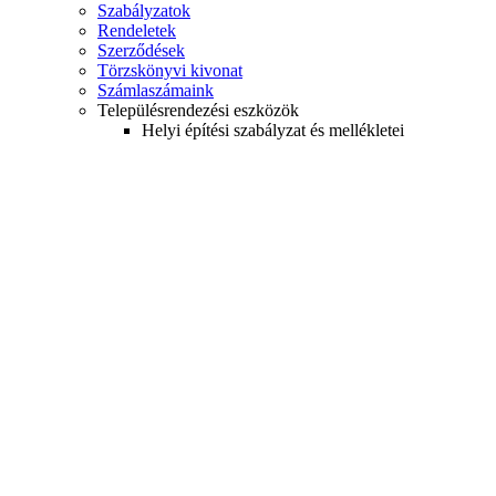
Szabályzatok
Rendeletek
Szerződések
Törzskönyvi kivonat
Számlaszámaink
Településrendezési eszközök
Helyi építési szabályzat és mellékletei
Hatály: 2015.VIII.10-
Hatály: 2019.I.14-
Hatályos: 2023-04-14-tol
Hatályos: 2023-12-23-tól
Hatályos: 2023-12-28-tól
Hatályos: 2024-04-12-től
Településszerkezeti terv
Hatály: 2015.VIII.10-
Hatály: 2019.I.14-
HÉSZ módosítás 2018.
Településkép
Közérdekű adatok
Szervezeti adatok
Tevékenységi, működési adatok
Gazdálkodási adatok
Közérdekű adatigénylés/2024. évi adatszolgáltatás
Helyi védettség nyilvántartás
Alapszolgáltatások