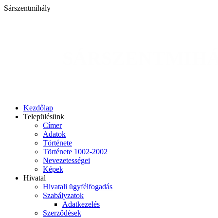
Sárszentmihály
SÁRSZENTMIH
Kezdőlap
Településünk
Címer
Adatok
Története
Története 1002-2002
Nevezetességei
Képek
Hivatal
Hivatali ügyfélfogadás
Szabályzatok
Adatkezelés
Szerződések