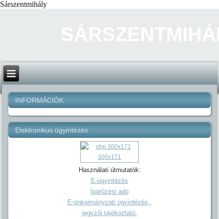
Sárszentmihály
SÁRSZENTMIHÁ
INFORMÁCIÓK
Elektronikus ügyintézés
Használati útmutatók:
E-ügyintézés
Iparűzési adó
E-önkormányzati ügyintézés,
jegyzői tájékoztató